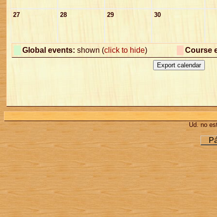
27
28
29
30
Global events:
shown (
click to hide
)
Course 
Ud. no est
Pá